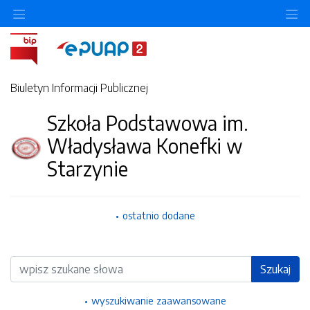
Ukryj/pokaż menu przedmiotowe
Uk
Biuletyn Informacji Publicznej
Szkoła Podstawowa im.
Władysława Konefki w
Starzynie
ostatnio dodane
Wyszukiwarka
Szukaj
wyszukiwanie zaawansowane