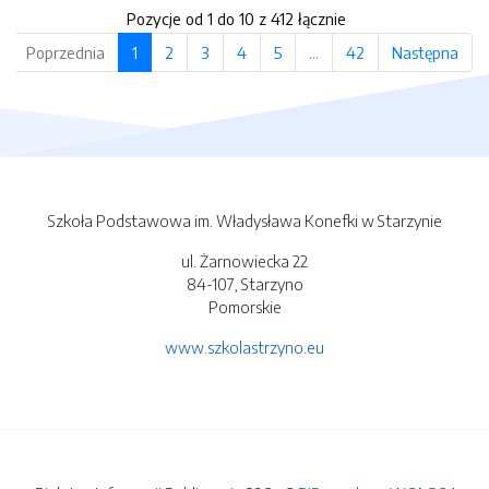
Pozycje od 1 do 10 z 412 łącznie
Poprzednia
1
2
3
4
5
…
42
Następna
Szkoła Podstawowa im. Władysława Konefki w Starzynie
ul. Żarnowiecka 22
84-107, Starzyno
Pomorskie
www.szkolastrzyno.eu