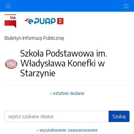
Ukryj/pokaż menu przedmiotowe
Uk
Biuletyn Informacji Publicznej
Szkoła Podstawowa im.
Władysława Konefki w
Starzynie
ostatnio dodane
Wyszukiwarka
Szukaj
wyszukiwanie zaawansowane