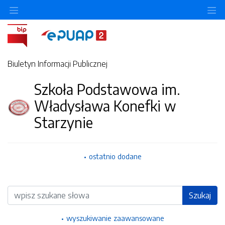
Ukryj/pokaż menu przedmiotowe
Uk
Biuletyn Informacji Publicznej
Szkoła Podstawowa im.
Władysława Konefki w
Starzynie
ostatnio dodane
Wyszukiwarka
Szukaj
wyszukiwanie zaawansowane