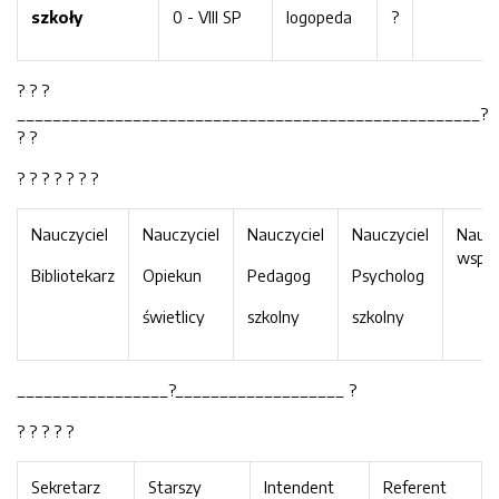
szkoły
0 - VIII SP
logopeda
?
? ? ?
____________________________________________________?
? ?
? ? ? ? ? ? ?
Nauczyciel
Nauczyciel
Nauczyciel
Nauczyciel
Naucz
wspo
Bibliotekarz
Opiekun
Pedagog
Psycholog
świetlicy
szkolny
szkolny
_________________?___________________ ?
? ? ? ? ?
Sekretarz
Starszy
Intendent
Referent