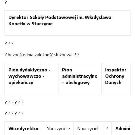
?
Dyrektor Szkoły Podstawowej im. Władysława
Konefki
w Starzyni
e
? ? ?
? bezpośrednia zależność służbowa ? ?
Pion dydaktyczno -
Pion
Inspektor
wychowawczo -
administracyjno
O
chrony
opiekuńczy
- obsługowy
D
anych
? ? ? ? ? ?
? ? ? ? ? ?
Wicedyrektor
Nauczyciele
Nauczyciel
?
Administ