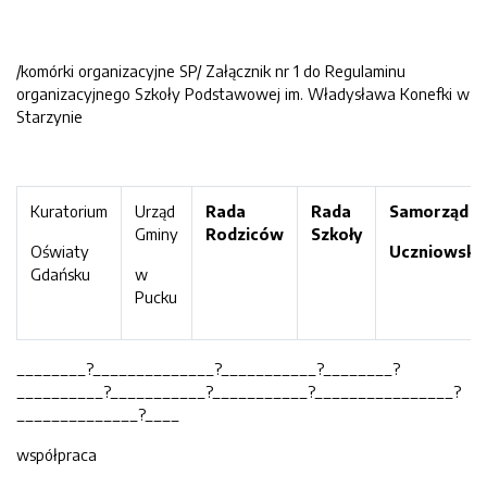
/komórki organizacyjne SP/ Załącznik nr 1
do Regulaminu
organizacyjnego Szkoły Podstawowej im. Władysława Konefki w
Starzynie
Kuratorium
Urząd
Rada
Rada
Samorząd
Gminy
Rodziców
Szkoły
Oświaty
Uczniowski
Gdańsku
w
Pucku
________?______________?___________?________?
__________?___________?___________?________________?
______________?____
współpraca