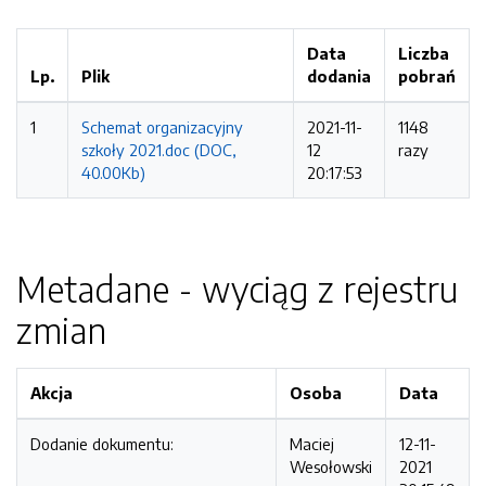
Data
Liczba
Lp.
Plik
dodania
pobrań
1
Schemat organizacyjny
2021-11-
1148
szkoły 2021.doc (DOC,
12
razy
40.00Kb)
20:17:53
Metadane - wyciąg z rejestru
zmian
Akcja
Osoba
Data
Dodanie dokumentu:
Maciej
12-11-
Wesołowski
2021