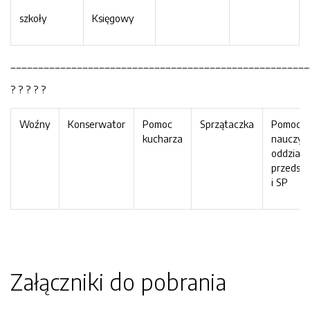
szkoły
Księgowy
______________________________________________________
? ? ? ? ?
Woźny
Konserwator
Pomoc
Sprzątaczka
Pomoc
kucharza
nauczyci
oddziale
przedsz
i SP
Załączniki do pobrania